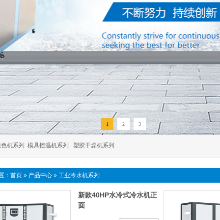
1
2
3
混色机系列
模具控温机系列
塑胶干燥机系列
置：
首页
»
产品中心
»
工业冷水机系列
新款40HP水冷式冷水机正
面