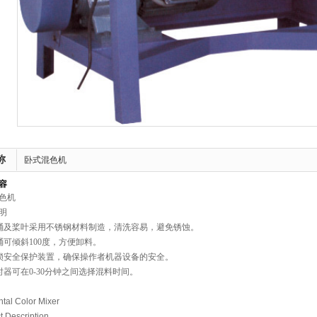
称
卧式混色机
容
色机
明
桶及桨叶采用不锈钢材料制造，清洗容易，避免锈蚀。
桶可倾斜
100
度，方便卸料。
锁安全保护装置，确保操作者机器设备的安全。
时器可在
0-30
分钟之间选择混料时间。
ntal Color Mixer
t Description