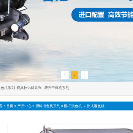
1
2
3
混色机系列
模具控温机系列
塑胶干燥机系列
置：
首页
»
产品中心
»
塑料混色机系列
»
卧式混色机
»
卧式混色机