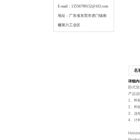
E-mail：13556799152@163.com
地址：广东省东莞市虎门镇南
栅第六工业区
名
详细内
卧式混
产品说
1
、料
2
、料
3
、连
4
、计
Horizo
Produc