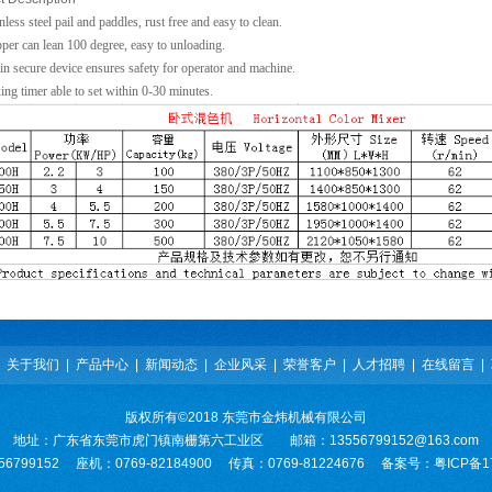
nless steel pail and paddles, rust free and easy to clean.
per can lean 100 degree, easy to unloading.
in secure device ensures safety for operator and machine.
ng timer able to set within 0-30 minutes.
|
关于我们
|
产品中心
|
新闻动态
|
企业风采
|
荣誉客户
|
人才招聘
|
在线留言
|
版权所有©2018 东莞市金炜机械有限公司
地址：广东省东莞市虎门镇南栅第六工业区 邮箱：13556799152@163.com
56799152 座机：0769-82184900 传真：0769-81224676 备案号：
粤ICP备1